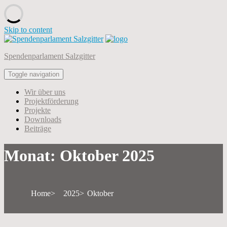
Skip to content
Spendenparlament Salzgitter
Toggle navigation
Wir über uns
Projektförderung
Projekte
Downloads
Beiträge
Monat:
Oktober 2025
Home
2025
Oktober